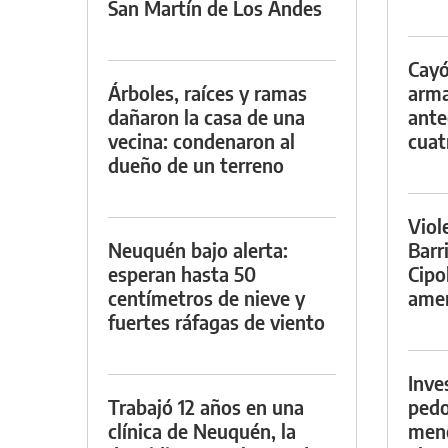
San Martín de Los Andes
Cayó
Árboles, raíces y ramas
arma
dañaron la casa de una
ante
vecina: condenaron al
cuat
dueño de un terreno
Viol
Neuquén bajo alerta:
Barr
esperan hasta 50
Cipo
centímetros de nieve y
amen
fuertes ráfagas de viento
Inve
Trabajó 12 años en una
pedo
clínica de Neuquén, la
meno