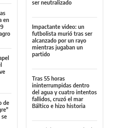
ser neutralizado
das
a en
29
Impactante video: un
lagro
futbolista murió tras ser
alcanzado por un rayo
mientras jugaban un
partido
apel
l
rve
Tras 55 horas
ininterrumpidas dentro
del agua y cuatro intentos
fallidos, cruzó el mar
o de
Báltico e hizo historia
gre"
 se