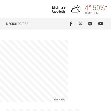
4°
50%
El clima en
Cipolletti
TEMP
HUM
NECROLÓGICAS