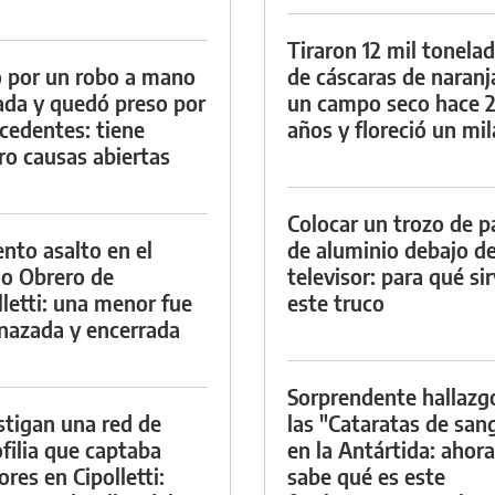
Tiraron 12 mil tonela
 por un robo a mano
de cáscaras de naranj
da y quedó preso por
un campo seco hace 
cedentes: tiene
años y floreció un mi
ro causas abiertas
Colocar un trozo de p
ento asalto en el
de aluminio debajo de
io Obrero de
televisor: para qué si
lletti: una menor fue
este truco
azada y encerrada
Sorprendente hallazg
stigan una red de
las "Cataratas de san
filia que captaba
en la Antártida: ahora
res en Cipolletti:
sabe qué es este