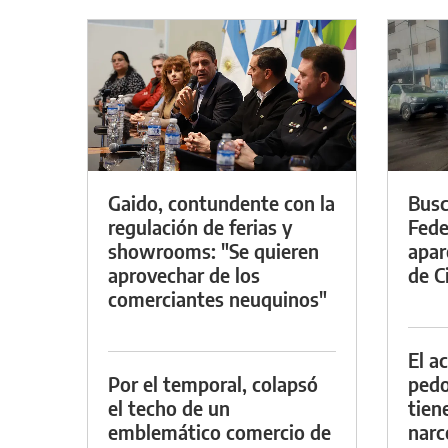
Gaido, contundente con la
Busc
regulación de ferias y
Fede
showrooms: "Se quieren
apar
aprovechar de los
de Ci
comerciantes neuquinos"
El a
Por el temporal, colapsó
pedof
el techo de un
tien
emblemático comercio de
narc