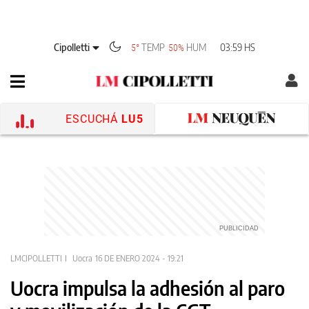
Cipolletti
TEMP
HUM
03:59 HS
5°
50%
ESCUCHÁ
LU5
LMCIPOLLETTI
Uocra
16 DE ENERO 2024 - 19:21
Uocra impulsa la adhesión al paro