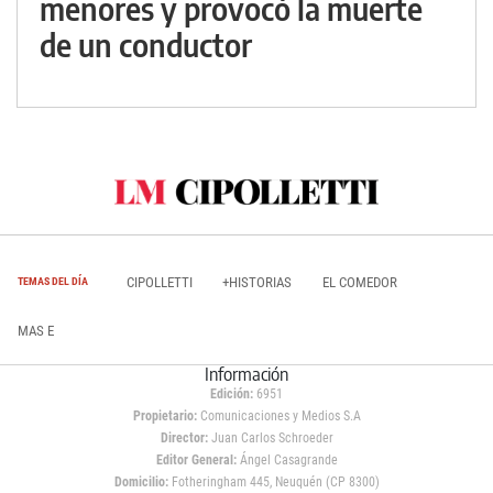
menores y provocó la muerte
de un conductor
CIPOLLETTI
+HISTORIAS
EL COMEDOR
TEMAS DEL DÍA
MAS E
Información
Edición:
6951
Propietario:
Comunicaciones y Medios S.A
Director:
Juan Carlos Schroeder
Editor General:
Ángel Casagrande
Domicilio:
Fotheringham 445, Neuquén (CP 8300)