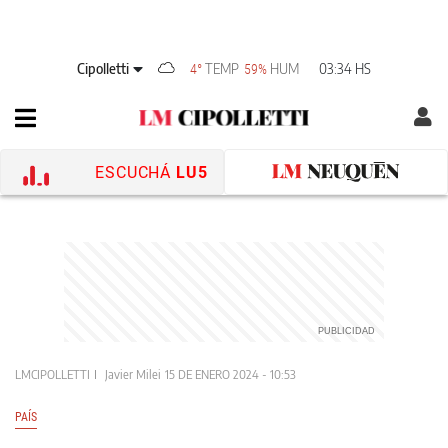
Cipolletti
TEMP
HUM
03:34 HS
4°
59%
ESCUCHÁ
LU5
LMCIPOLLETTI
Javier Milei
15 DE ENERO 2024 - 10:53
PAÍS