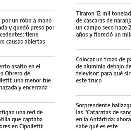
Tiraron 12 mil tonela
 por un robo a mano
de cáscaras de naranj
da y quedó preso por
un campo seco hace 
cedentes: tiene
años y floreció un mi
ro causas abiertas
Colocar un trozo de p
ento asalto en el
de aluminio debajo de
io Obrero de
televisor: para qué si
lletti: una menor fue
este truco
azada y encerrada
Sorprendente hallazg
stigan una red de
las "Cataratas de san
filia que captaba
en la Antártida: ahora
res en Cipolletti:
sabe qué es este