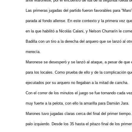
ante Maronese, por el encuentro de ida de la segunda rueda de p
Las primeras jugadas del partido fueron favorables para “Maro”
parada al fondo allense. En este contexto y la primera vez que
en la que habilitó a Nicolás Calani, y Nelson Churrarín le com
Badilla con un tiro a la derecha del arquero que se lanzó al o
merecía.
Maronese se desesperó y se lanzó al ataque, a pesar de que e
para los locales. Como prueba de ello y de la complicación qu
ejecutados por su arquero no llegaban a la mitad de cancha.
Con el correr de los minutos el juego se fue tornando cada ve
muy fuerte a la pelota, con ello la amarilla para Damián Jara.
Marones tuvo jugadas claras cerca del final del primer tiempo. 
palo izquierdo. Desde los 35 hasta el pitazo final de los pri