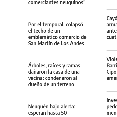
comerciantes neuquinos"
Cayó
Por el temporal, colapsó
arma
el techo de un
ante
emblemático comercio de
cuat
San Martín de Los Andes
Viol
Árboles, raíces y ramas
Barr
dañaron la casa de una
Cipo
vecina: condenaron al
amen
dueño de un terreno
Inve
Neuquén bajo alerta:
pedo
esperan hasta 50
meno