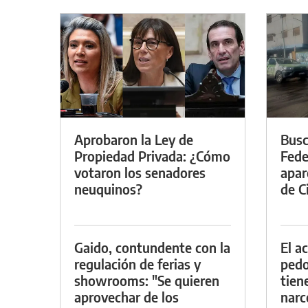
Aprobaron la Ley de
Busc
Propiedad Privada: ¿Cómo
Fede
votaron los senadores
apar
neuquinos?
de Ci
Gaido, contundente con la
El a
regulación de ferias y
pedof
showrooms: "Se quieren
tien
aprovechar de los
narc