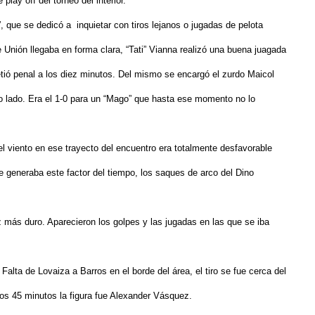
lay off del torneo del interior.
, que se dedicó a inquietar con tiros lejanos o jugadas de pelota
 Unión llegaba en forma clara, “Tati” Vianna realizó una buena juagada
etió penal a los diez minutos. Del mismo se encargó el zurdo Maicol
tro lado. Era el 1-0 para un “Mago” que hasta ese momento no lo
l viento en ese trayecto del encuentro era totalmente desfavorable
e generaba este factor del tiempo, los saques de arco del Dino
z más duro. Aparecieron los golpes y las jugadas en las que se iba
Falta de Lovaiza a Barros en el borde del área, el tiro se fue cerca del
meros 45 minutos la figura fue Alexander Vásquez.