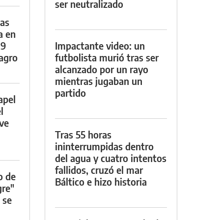
ser neutralizado
das
a en
29
Impactante video: un
lagro
futbolista murió tras ser
alcanzado por un rayo
mientras jugaban un
partido
apel
l
rve
Tras 55 horas
ininterrumpidas dentro
del agua y cuatro intentos
fallidos, cruzó el mar
o de
Báltico e hizo historia
gre"
 se