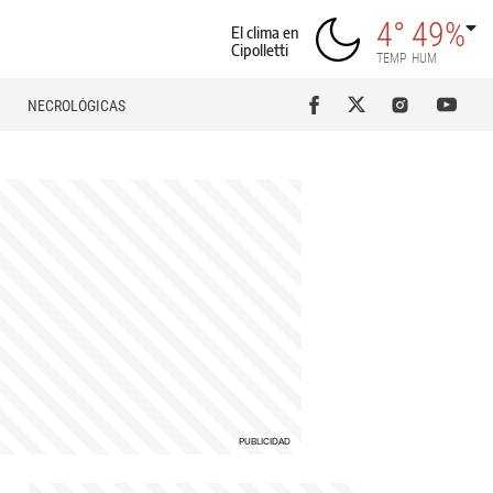
4°
49%
El clima en
Cipolletti
TEMP
HUM
NECROLÓGICAS