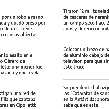
Tiraron 12 mil tonela
 por un robo a mano
de cáscaras de naranj
da y quedó preso por
un campo seco hace 
cedentes: tiene
años y floreció un mi
ro causas abiertas
Colocar un trozo de p
ento asalto en el
de aluminio debajo de
io Obrero de
televisor: para qué si
lletti: una menor fue
este truco
azada y encerrada
Sorprendente hallazg
stigan una red de
las "Cataratas de san
filia que captaba
en la Antártida: ahora
res en Cipolletti:
sabe qué es este