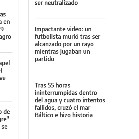
ser neutralizado
das
a en
29
Impactante video: un
lagro
futbolista murió tras ser
alcanzado por un rayo
mientras jugaban un
partido
apel
l
rve
Tras 55 horas
ininterrumpidas dentro
del agua y cuatro intentos
fallidos, cruzó el mar
o de
Báltico e hizo historia
gre"
 se