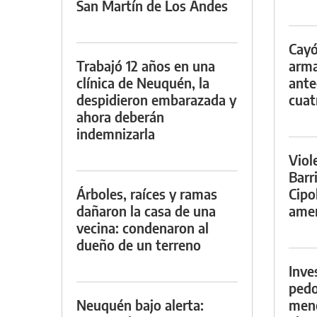
San Martín de Los Andes
Cayó
Trabajó 12 años en una
arma
clínica de Neuquén, la
ante
despidieron embarazada y
cuat
ahora deberán
indemnizarla
Viol
Barr
Árboles, raíces y ramas
Cipo
dañaron la casa de una
amen
vecina: condenaron al
dueño de un terreno
Inve
pedo
Neuquén bajo alerta:
meno