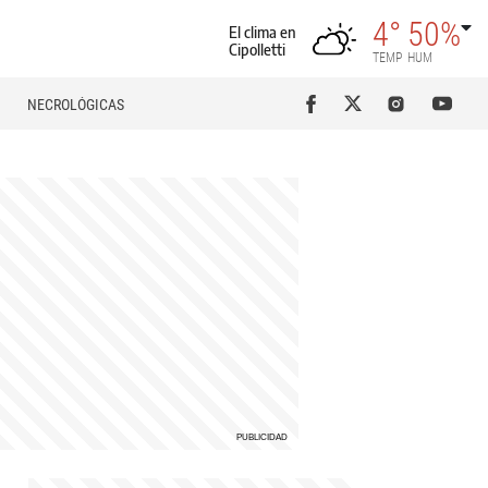
4°
50%
El clima en
Cipolletti
TEMP
HUM
NECROLÓGICAS