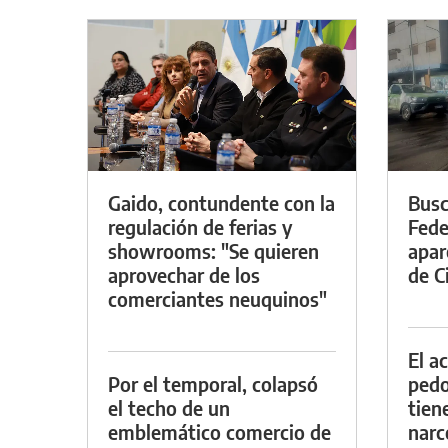
Gaido, contundente con la
Busc
regulación de ferias y
Fede
showrooms: "Se quieren
apar
aprovechar de los
de Ci
comerciantes neuquinos"
El a
Por el temporal, colapsó
pedof
el techo de un
tien
emblemático comercio de
narc