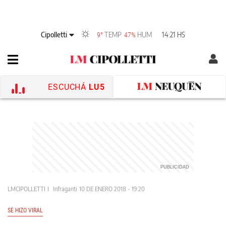
Cipolletti
TEMP
HUM
14:21 HS
9°
47%
ESCUCHÁ
LU5
LMCIPOLLETTI
Infraganti
10 DE ENERO 2018 - 19:20
SE HIZO VIRAL