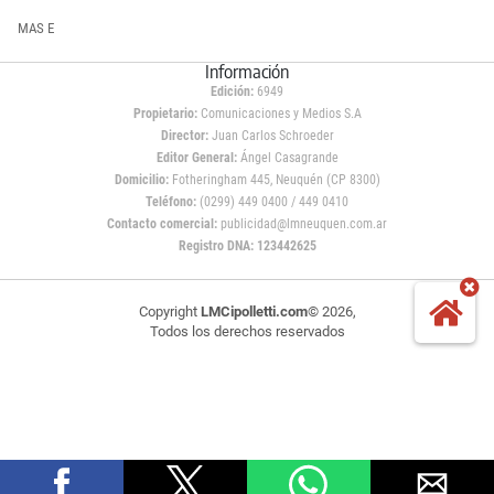
MAS E
Información
Edición:
6949
Propietario:
Comunicaciones y Medios S.A
Director:
Juan Carlos Schroeder
Editor General:
Ángel Casagrande
Domicilio:
Fotheringham 445, Neuquén (CP 8300)
Teléfono:
(0299) 449 0400 / 449 0410
Contacto comercial:
publicidad@lmneuquen.com.ar
Registro DNA: 123442625
Copyright
LMCipolletti.com
© 2026,
Todos los derechos reservados