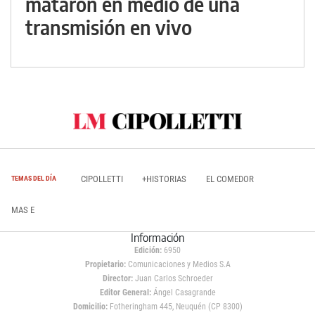
mataron en medio de una
transmisión en vivo
CIPOLLETTI
+HISTORIAS
EL COMEDOR
TEMAS DEL DÍA
MAS E
Información
Edición:
6950
Propietario:
Comunicaciones y Medios S.A
Director:
Juan Carlos Schroeder
Editor General:
Ángel Casagrande
Domicilio:
Fotheringham 445, Neuquén (CP 8300)