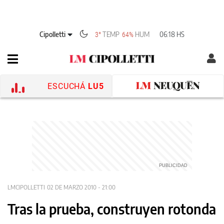
Cipolletti
TEMP
HUM
06:18 HS
3°
64%
ESCUCHÁ
LU5
LMCIPOLLETTI
02 DE MARZO 2010 - 21:00
Tras la prueba, construyen rotonda