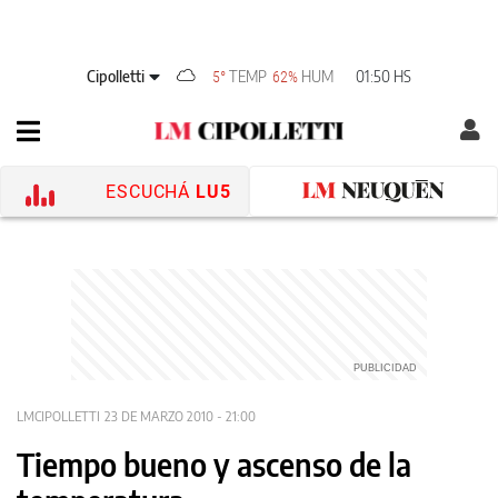
Cipolletti
TEMP
HUM
01:50 HS
5°
62%
ESCUCHÁ
LU5
LMCIPOLLETTI
23 DE MARZO 2010 - 21:00
Tiempo bueno y ascenso de la