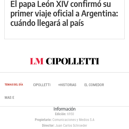
El papa León XIV confirmó su
primer viaje oficial a Argentina:
cuándo llegará al país
CIPOLLETTI
+HISTORIAS
EL COMEDOR
TEMAS DEL DÍA
MAS E
Información
Edición:
6950
Propietario:
Comunicaciones y Medios S.A
Director:
Juan Carlos Schroeder