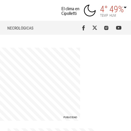
4°
49%
El clima en
Cipolletti
TEMP
HUM
NECROLÓGICAS