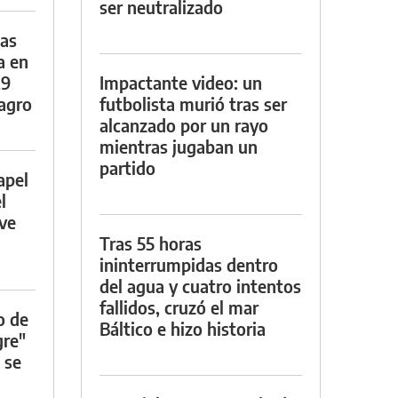
ser neutralizado
das
a en
29
Impactante video: un
lagro
futbolista murió tras ser
alcanzado por un rayo
mientras jugaban un
partido
apel
l
rve
Tras 55 horas
ininterrumpidas dentro
del agua y cuatro intentos
fallidos, cruzó el mar
o de
Báltico e hizo historia
gre"
 se