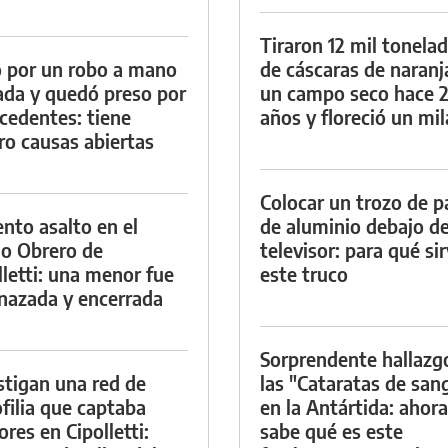
Tiraron 12 mil tonela
 por un robo a mano
de cáscaras de naranj
da y quedó preso por
un campo seco hace 
cedentes: tiene
años y floreció un mi
ro causas abiertas
Colocar un trozo de p
ento asalto en el
de aluminio debajo de
io Obrero de
televisor: para qué si
lletti: una menor fue
este truco
azada y encerrada
Sorprendente hallazg
stigan una red de
las "Cataratas de san
filia que captaba
en la Antártida: ahora
res en Cipolletti:
sabe qué es este