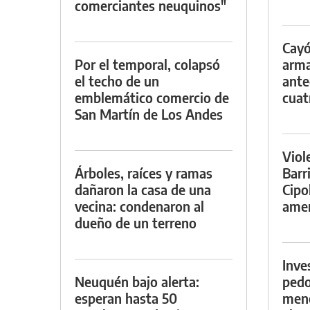
comerciantes neuquinos"
Cayó
Por el temporal, colapsó
arma
el techo de un
ante
emblemático comercio de
cuat
San Martín de Los Andes
Viol
Árboles, raíces y ramas
Barr
dañaron la casa de una
Cipo
vecina: condenaron al
amen
dueño de un terreno
Inve
Neuquén bajo alerta:
pedo
esperan hasta 50
meno