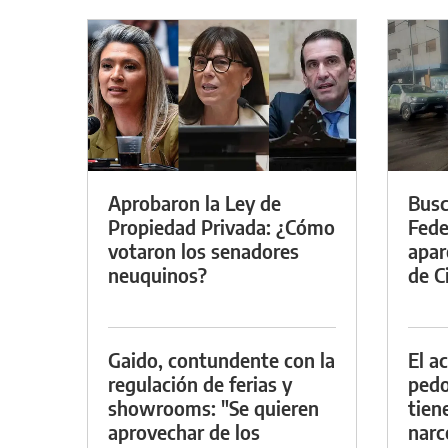
Aprobaron la Ley de
Busc
Propiedad Privada: ¿Cómo
Fede
votaron los senadores
apar
neuquinos?
de Ci
Gaido, contundente con la
El a
regulación de ferias y
pedof
showrooms: "Se quieren
tien
aprovechar de los
narc