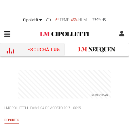
Cipolletti
TEMP
HUM
23:19 HS
6°
45%
ESCUCHÁ
LU5
LMCIPOLLETTI
Fútbol
04 DE AGOSTO 2017 - 00:15
DEPORTES