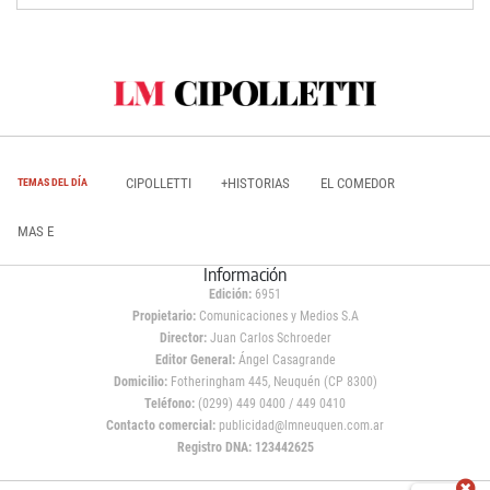
CIPOLLETTI
+HISTORIAS
EL COMEDOR
TEMAS DEL DÍA
MAS E
Información
Edición:
6951
Propietario:
Comunicaciones y Medios S.A
Director:
Juan Carlos Schroeder
Editor General:
Ángel Casagrande
Domicilio:
Fotheringham 445, Neuquén (CP 8300)
Teléfono:
(0299) 449 0400 / 449 0410
Contacto comercial:
publicidad@lmneuquen.com.ar
Registro DNA: 123442625