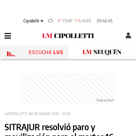
Cipolletti
TEMP
HUM
09:46 HS
5°
71%
ESCUCHÁ
LU5
LMCIPOLLETTI
08 DE MARZO 2010 - 21:00
SITRAJUR resolvió paro y