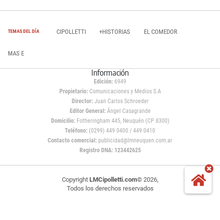
CIPOLLETTI
+HISTORIAS
EL COMEDOR
TEMAS DEL DÍA
MAS E
Información
Edición:
6949
Propietario:
Comunicaciones y Medios S.A
Director:
Juan Carlos Schroeder
Editor General:
Ángel Casagrande
Domicilio:
Fotheringham 445, Neuquén (CP 8300)
Teléfono:
(0299) 449 0400 / 449 0410
Contacto comercial:
publicidad@lmneuquen.com.ar
Registro DNA: 123442625
Copyright
LMCipolletti.com
© 2026,
Todos los derechos reservados