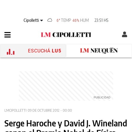
Cipolletti
TEMP
HUM
23:51 HS
6°
46%
ESCUCHÁ
LU5
LMCIPOLLETTI
09 DE OCTUBRE 2012 - 00:00
Serge Haroche y David J. Wineland