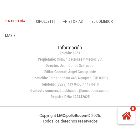
CIPOLLETTI
+HISTORIAS
EL COMEDOR
TEMAS DEL DÍA
MAS E
Información
Edición:
6951
Propietario:
Comunicaciones y Medios S.A
Director:
Juan Carlos Schroeder
Editor General:
Ángel Casagrande
Domicilio:
Fotheringham 445, Neuquén (CP 8300)
Teléfono:
(0299) 449 0400 / 449 0410
Contacto comercial:
publicidad@lmneuquen.com.ar
Registro DNA: 123442625
Copyright
LMCipolletti.com
© 2026,
Todos los derechos reservados