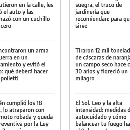
tieron en la calle, les
suegra, el truco de
ó el auto y las
jardinería que
azó con un cuchillo
recomiendan: para qu
icero
sirve
ncontraron un arma
Tiraron 12 mil tonela
uerra en un
de cáscaras de naranj
namiento y evitó el
un campo seco hace c
io: qué deberá hacer
30 años y floreció un
polletti
milagro
én cumplió los 18
El Sol, Leo y la alta
, lo atraparon con
intensidad: medidas 
moto robada y queda
autocuidado y cómo
reventiva por la Ley
balancear tu fuego h