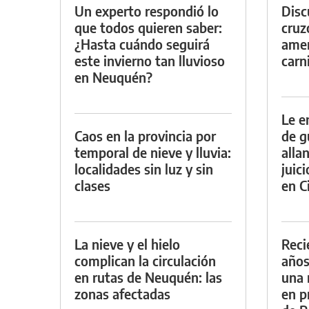
Un experto respondió lo
Discu
que todos quieren saber:
cruz
¿Hasta cuándo seguirá
amen
este invierno tan lluvioso
carn
en Neuquén?
Le e
Caos en la provincia por
de g
temporal de nieve y lluvia:
alla
localidades sin luz y sin
juic
clases
en Ci
La nieve y el hielo
Reci
complican la circulación
años
en rutas de Neuquén: las
una 
zonas afectadas
en p