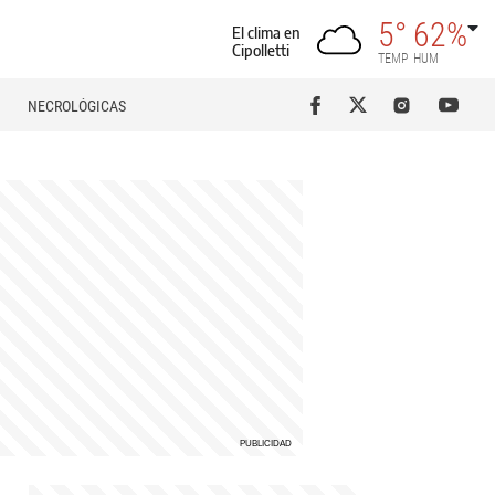
5°
62%
El clima en
Cipolletti
TEMP
HUM
NECROLÓGICAS