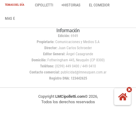
CIPOLLETTI
+HISTORIAS
EL COMEDOR
TEMAS DEL DÍA
MAS E
Información
Edición:
6949
Propietario:
Comunicaciones y Medios S.A
Director:
Juan Carlos Schroeder
Editor General:
Ángel Casagrande
Domicilio:
Fotheringham 445, Neuquén (CP 8300)
Teléfono:
(0299) 449 0400 / 449 0410
Contacto comercial:
publicidad@lmneuquen.com.ar
Registro DNA: 123442625
Copyright
LMCipolletti.com
© 2026,
Todos los derechos reservados