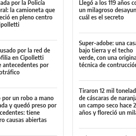
ada por la Policía
Llegó a los 119 años c
ral: la camioneta que
un milagroso desayun
eció en pleno centro
cuál es el secreto
polletti
Super-adobe: una cas
cusado por la red de
bajo tierra y el techo
ilia en Cipolletti
verde, con una origina
e antecedentes por
técnica de contrucció
otráfico
Tiraron 12 mil tonela
 por un robo a mano
de cáscaras de naranj
da y quedó preso por
un campo seco hace 
cedentes: tiene
años y floreció un mi
ro causas abiertas