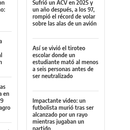
on
Sufrió un ACV en 2025 y
o:
un año después, a los 97,
rompió el récord de volar
sobre las alas de un avión
a
Así se vivió el tiroteo
l
escolar donde un
n
estudiante mató al menos
a seis personas antes de
ser neutralizado
das
a en
29
Impactante video: un
lagro
futbolista murió tras ser
alcanzado por un rayo
mientras jugaban un
partido