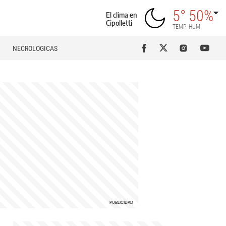
5°
50%
El clima en
Cipolletti
TEMP
HUM
NECROLÓGICAS