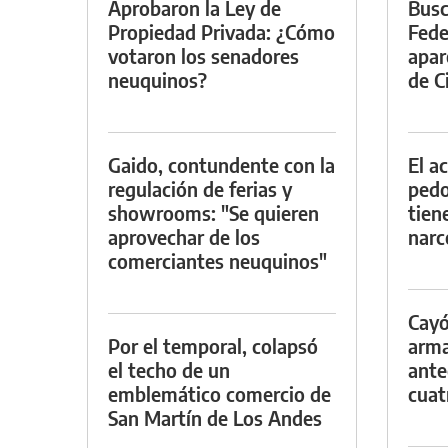
Aprobaron la Ley de
Busc
Propiedad Privada: ¿Cómo
Fede
votaron los senadores
apar
neuquinos?
de Ci
Gaido, contundente con la
El a
regulación de ferias y
pedof
showrooms: "Se quieren
tien
aprovechar de los
narc
comerciantes neuquinos"
Cayó
Por el temporal, colapsó
arma
el techo de un
ante
emblemático comercio de
cuat
San Martín de Los Andes