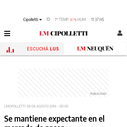
Cipolletti
TEMP
HUM
11:37 HS
7°
41%
ESCUCHÁ
LU5
LMCIPOLLETTI
08 DE AGOSTO 2014 - 00:00
Se mantiene expectante en el