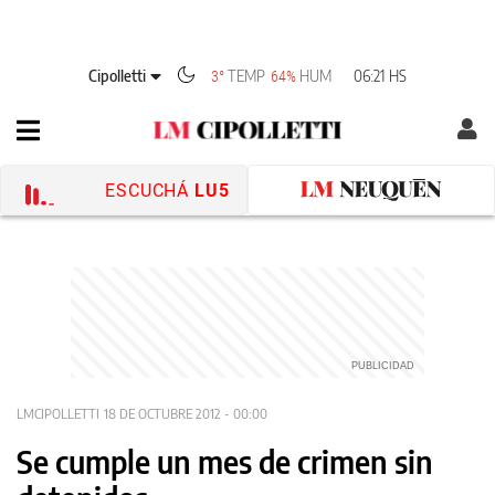
Cipolletti
TEMP
HUM
06:21 HS
3°
64%
ESCUCHÁ
LU5
LMCIPOLLETTI
18 DE OCTUBRE 2012 - 00:00
Se cumple un mes de crimen sin