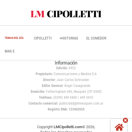
CIPOLLETTI
+HISTORIAS
EL COMEDOR
TEMAS DEL DÍA
MAS E
Información
Edición:
6952
Propietario:
Comunicaciones y Medios S.A
Director:
Juan Carlos Schroeder
Editor General:
Ángel Casagrande
Domicilio:
Fotheringham 445, Neuquén (CP 8300)
Teléfono:
(0299) 449 0400 / 449 0410
Contacto comercial:
publicidad@lmneuquen.com.ar
Registro DNA: 123442625
Copyright
LMCipolletti.com
© 2026,