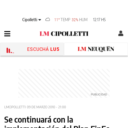
Cipolletti
TEMP
HUM
12:17 HS
11°
32%
ESCUCHÁ
LU5
LMCIPOLLETTI
09 DE MARZO 2010 - 21:00
Se continuará con la