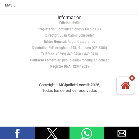
MAS E
Información
Edición:
6950
Propietario:
Comunicaciones y Medios S.A
Director:
Juan Carlos Schroeder
Editor General:
Ángel Casagrande
Domicilio:
Fotheringham 445, Neuquén (CP 8300)
Teléfono:
(0299) 449 0400 / 449 0410
Contacto comercial:
publicidad@lmneuquen.com.ar
Registro DNA: 123442625
Copyright
LMCipolletti.com
© 2026,
Todos los derechos reservados