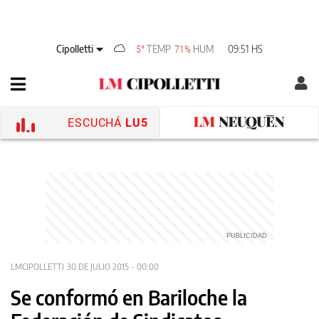
Cipolletti
TEMP
HUM
09:51 HS
5°
71%
ESCUCHÁ
LU5
LMCIPOLLETTI
30 DE JULIO 2015 - 00:00
Se conformó en Bariloche la