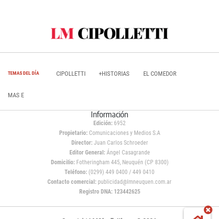
CIPOLLETTI
+HISTORIAS
EL COMEDOR
TEMAS DEL DÍA
MAS E
Información
Edición:
6952
Propietario:
Comunicaciones y Medios S.A
Director:
Juan Carlos Schroeder
Editor General:
Ángel Casagrande
Domicilio:
Fotheringham 445, Neuquén (CP 8300)
Teléfono:
(0299) 449 0400 / 449 0410
Contacto comercial:
publicidad@lmneuquen.com.ar
Registro DNA: 123442625