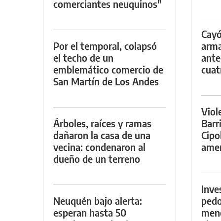
comerciantes neuquinos"
Cayó
Por el temporal, colapsó
arma
el techo de un
ante
emblemático comercio de
cuat
San Martín de Los Andes
Viol
Árboles, raíces y ramas
Barr
dañaron la casa de una
Cipo
vecina: condenaron al
amen
dueño de un terreno
Inve
Neuquén bajo alerta:
pedo
esperan hasta 50
meno