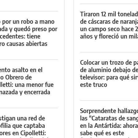
Tiraron 12 mil tonela
 por un robo a mano
de cáscaras de naranj
da y quedó preso por
un campo seco hace 
cedentes: tiene
años y floreció un mi
ro causas abiertas
Colocar un trozo de p
ento asalto en el
de aluminio debajo de
io Obrero de
televisor: para qué si
lletti: una menor fue
este truco
azada y encerrada
Sorprendente hallazg
stigan una red de
las "Cataratas de san
filia que captaba
en la Antártida: ahora
res en Cipolletti:
sabe qué es este