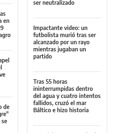
ser neutralizado
das
a en
29
Impactante video: un
lagro
futbolista murió tras ser
alcanzado por un rayo
mientras jugaban un
partido
apel
l
rve
Tras 55 horas
ininterrumpidas dentro
del agua y cuatro intentos
fallidos, cruzó el mar
o de
Báltico e hizo historia
gre"
 se