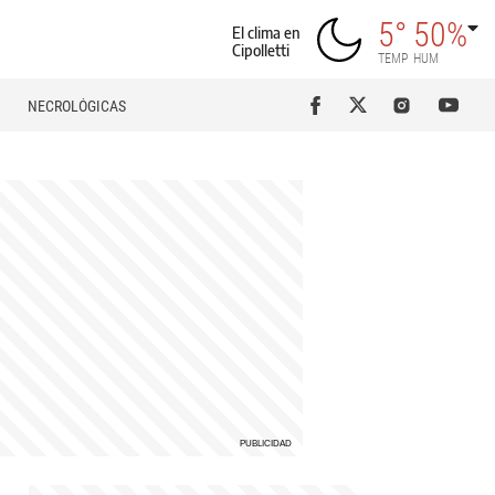
5°
50%
El clima en
Cipolletti
TEMP
HUM
NECROLÓGICAS