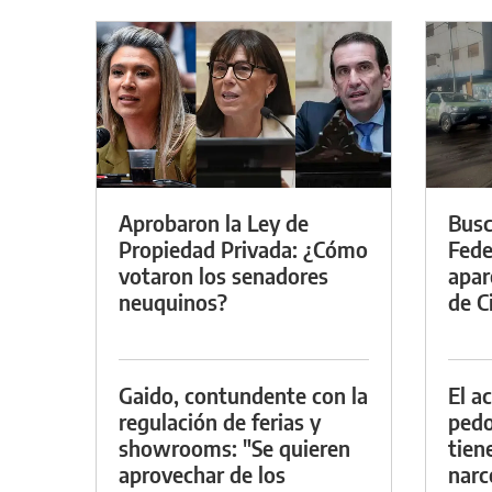
Aprobaron la Ley de
Busc
Propiedad Privada: ¿Cómo
Fede
votaron los senadores
apar
neuquinos?
de Ci
Gaido, contundente con la
El a
regulación de ferias y
pedof
showrooms: "Se quieren
tien
aprovechar de los
narc