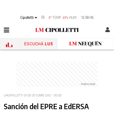
Cipolletti
TEMP
HUM
12:38 HS
8°
49%
ESCUCHÁ
LU5
LMCIPOLLETTI
01 DE OCTUBRE 2012 - 00:00
Sanción del EPRE a EdERSA