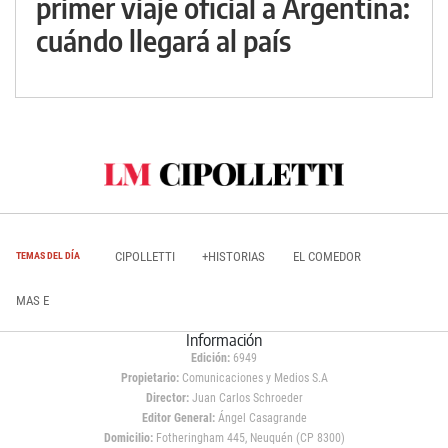
primer viaje oficial a Argentina:
cuándo llegará al país
CIPOLLETTI
+HISTORIAS
EL COMEDOR
TEMAS DEL DÍA
MAS E
Información
Edición:
6949
Propietario:
Comunicaciones y Medios S.A
Director:
Juan Carlos Schroeder
Editor General:
Ángel Casagrande
Domicilio:
Fotheringham 445, Neuquén (CP 8300)