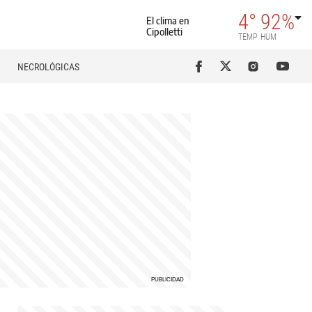
4°
92%
El clima en
Cipolletti
TEMP
HUM
NECROLÓGICAS