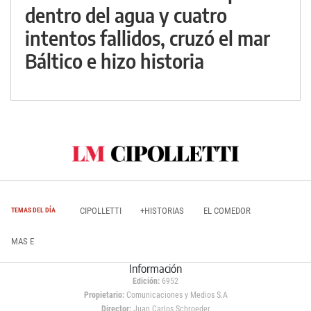
dentro del agua y cuatro
intentos fallidos, cruzó el mar
Báltico e hizo historia
CIPOLLETTI
+HISTORIAS
EL COMEDOR
TEMAS DEL DÍA
MAS E
Información
Edición:
6952
Propietario:
Comunicaciones y Medios S.A
Director:
Juan Carlos Schroeder