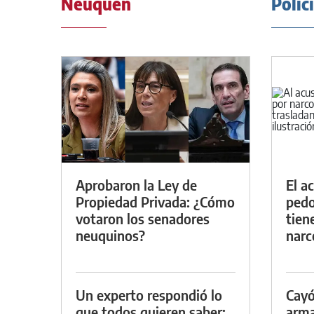
Neuquén
Polic
Aprobaron la Ley de
El a
Propiedad Privada: ¿Cómo
pedof
votaron los senadores
tien
neuquinos?
narc
Un experto respondió lo
Cayó
que todos quieren saber:
arma