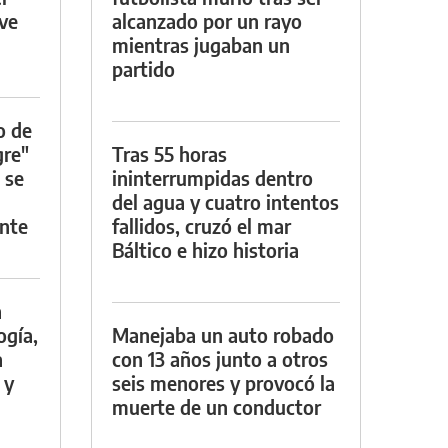
rve
alcanzado por un rayo
mientras jugaban un
partido
o de
gre"
Tras 55 horas
 se
ininterrumpidas dentro
del agua y cuatro intentos
nte
fallidos, cruzó el mar
Báltico e hizo historia
a
ogía,
Manejaba un auto robado
a
con 13 años junto a otros
 y
seis menores y provocó la
muerte de un conductor