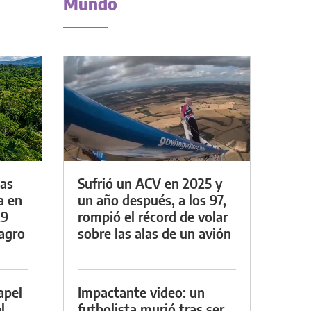
Mundo
das
Sufrió un ACV en 2025 y
a en
un año después, a los 97,
29
rompió el récord de volar
lagro
sobre las alas de un avión
apel
Impactante video: un
l
futbolista murió tras ser