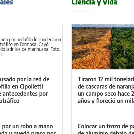
iales
Ciencia y Vida
cusado por la red de
Tiraron 12 mil tonela
ilia en Cipolletti
de cáscaras de naranj
e antecedentes por
un campo seco hace 
otráfico
años y floreció un mi
 por un robo a mano
Colocar un trozo de p
da y quedó preso por
de aluminio debajo de