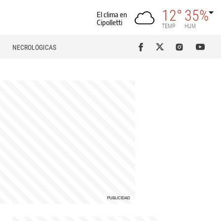
12°
35%
El clima en
Cipolletti
TEMP
HUM
NECROLÓGICAS