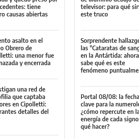
cedentes: tiene
televisor: para qué si
ro causas abiertas
este truco
ento asalto en el
Sorprendente hallazg
io Obrero de
las "Cataratas de san
lletti: una menor fue
en la Antártida: ahora
azada y encerrada
sabe qué es este
fenómeno puntualme
stigan una red de
filia que captaba
Portal 08/08: la fech
res en Cipolletti:
clave para la numerol
rantes detalles del
¿cómo repercute en l
energía de cada signo
qué hacer?