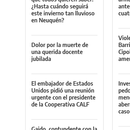
¿Hasta cuándo seguirá
ante
este invierno tan lluvioso
cuat
en Neuquén?
Viol
Dolor por la muerte de
Barr
una querida docente
Cipo
jubilada
amen
El embajador de Estados
Inve
Unidos pidió una reunión
pedo
urgente con el presidente
meno
de la Cooperativa CALF
aber
caso
Gaido, contundente con la