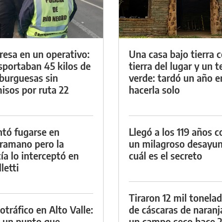
resa en un operativo:
Una casa bajo tierra 
sportaban 45 kilos de
tierra del lugar y un 
urguesas sin
verde: tardó un año e
isos por ruta 22
hacerla solo
ntó fugarse en
Llegó a los 119 años c
ramano pero la
un milagroso desayun
cía lo interceptó en
cuál es el secreto
letti
Tiraron 12 mil tonela
otráfico en Alto Valle:
de cáscaras de naranj
 un punto que
un campo seco hace 