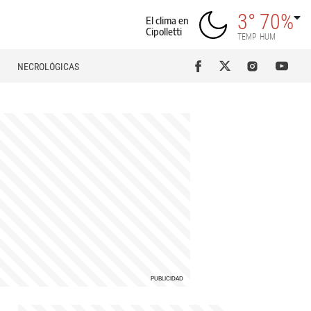
3°
70%
El clima en
Cipolletti
TEMP
HUM
NECROLÓGICAS