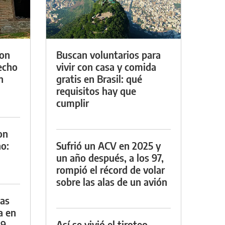
con
Buscan voluntarios para
techo
vivir con casa y comida
n
gratis en Brasil: qué
requisitos hay que
cumplir
on
o:
Sufrió un ACV en 2025 y
un año después, a los 97,
rompió el récord de volar
sobre las alas de un avión
das
a en
29
Así se vivió el tiroteo