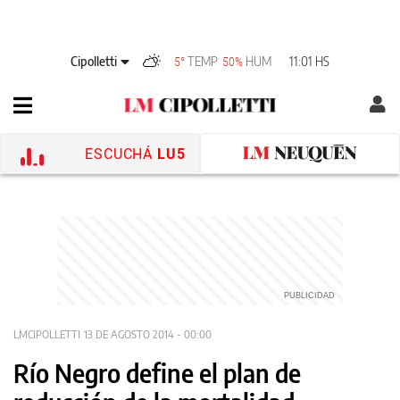
Cipolletti
TEMP
HUM
11:01 HS
5°
50%
ESCUCHÁ
LU5
LMCIPOLLETTI
13 DE AGOSTO 2014 - 00:00
Río Negro define el plan de