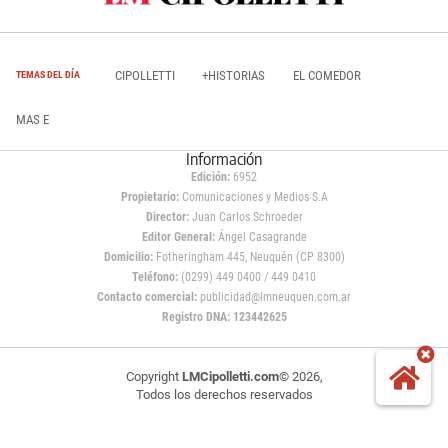
CIPOLLETTI
+HISTORIAS
EL COMEDOR
TEMAS DEL DÍA
MAS E
Información
Edición:
6952
Propietario:
Comunicaciones y Medios S.A
Director:
Juan Carlos Schroeder
Editor General:
Ángel Casagrande
Domicilio:
Fotheringham 445, Neuquén (CP 8300)
Teléfono:
(0299) 449 0400 / 449 0410
Contacto comercial:
publicidad@lmneuquen.com.ar
Registro DNA: 123442625
Copyright
LMCipolletti.com
© 2026,
Todos los derechos reservados