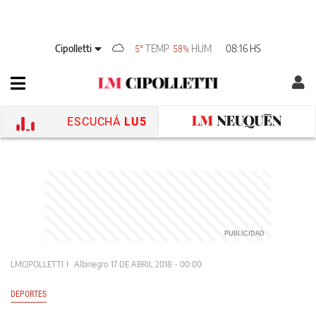
Cipolletti
TEMP
HUM
08:16 HS
5°
58%
ESCUCHÁ
LU5
LMCIPOLLETTI
Albinegro
17 DE ABRIL 2018 - 00:00
DEPORTES