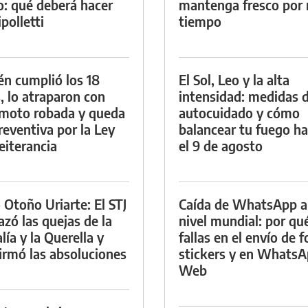
io: qué deberá hacer
mantenga fresco por
polletti
tiempo
én cumplió los 18
El Sol, Leo y la alta
, lo atraparon con
intensidad: medidas 
moto robada y queda
autocuidado y cómo
reventiva por la Ley
balancear tu fuego h
eiterancia
el 9 de agosto
 Otoño Uriarte: El STJ
Caída de WhatsApp a
azó las quejas de la
nivel mundial: por qu
lía y la Querella y
fallas en el envío de f
irmó las absoluciones
stickers y en Whats
Web