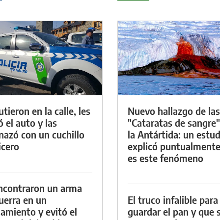
tieron en la calle, les
Nuevo hallazgo de las
ó el auto y las
"Cataratas de sangre"
azó con un cuchillo
la Antártida: un estud
icero
explicó puntualment
es este fenómeno
ncontraron un arma
uerra en un
El truco infalible para
namiento y evitó el
guardar el pan y que 