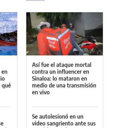
Así fue el ataque mortal
 en
contra un influencer en
io
Sinaloa: lo mataron en
e qué
medio de una transmisión
en vivo
Se autolesionó en un
se
video sangriento ante sus