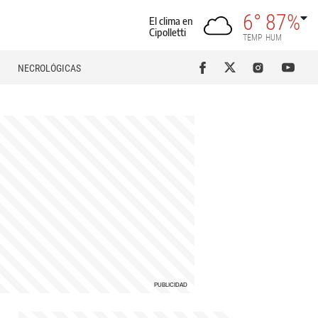
6°
87%
El clima en
Cipolletti
TEMP
HUM
NECROLÓGICAS