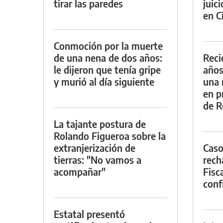
tirar las paredes
juic
en Ci
Conmoción por la muerte
de una nena de dos años:
Reci
le dijeron que tenía gripe
años
y murió al día siguiente
una 
en p
de R
La tajante postura de
Rolando Figueroa sobre la
extranjerización de
Caso
tierras: "No vamos a
rech
acompañar"
Fisca
conf
Estatal presentó