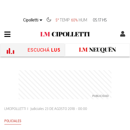
Cipolletti
TEMP
HUM
05:17 HS
5°
60%
ESCUCHÁ
LU5
LMCIPOLLETTI
Judiciales
23 DE AGOSTO 2018 - 00:00
POLICIALES