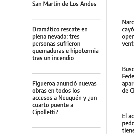
San Martín de Los Andes
Narc
Dramático rescate en
cayó
plena nevada: tres
oper
personas sufrieron
vent
quemaduras e hipotermia
tras un incendio
Busc
Fede
Figueroa anunció nuevas
apar
obras en todos los
de Ci
accesos a Neuquén y ¿un
cuarto puente a
Cipolletti?
El a
pedof
tien