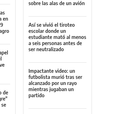
sobre las alas de un avión
das
a en
29
Así se vivió el tiroteo
lagro
escolar donde un
estudiante mató al menos
a seis personas antes de
ser neutralizado
apel
l
rve
Impactante video: un
futbolista murió tras ser
alcanzado por un rayo
mientras jugaban un
o de
partido
gre"
 se