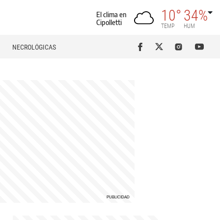
10°
34%
El clima en
Cipolletti
TEMP
HUM
NECROLÓGICAS