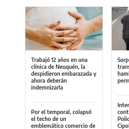
Trabajó 12 años en una
Sorp
clínica de Neuquén, la
tran
despidieron embarazada y
hamb
ahora deberán
perm
indemnizarla
Inte
Por el temporal, colapsó
cont
el techo de un
Poli
emblemático comercio de
Cipol