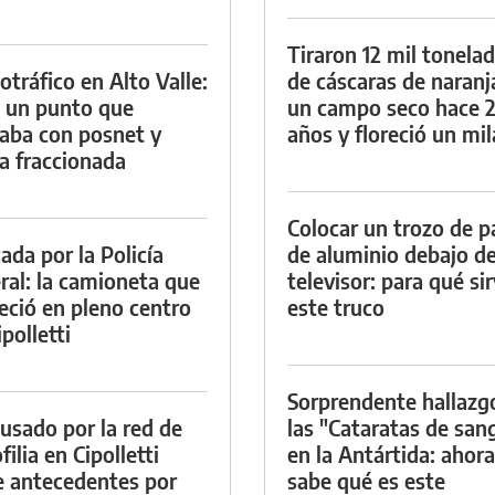
Tiraron 12 mil tonela
otráfico en Alto Valle:
de cáscaras de naranj
 un punto que
un campo seco hace 
aba con posnet y
años y floreció un mi
a fraccionada
Colocar un trozo de p
ada por la Policía
de aluminio debajo de
ral: la camioneta que
televisor: para qué si
eció en pleno centro
este truco
polletti
Sorprendente hallazg
cusado por la red de
las "Cataratas de san
ilia en Cipolletti
en la Antártida: ahora
e antecedentes por
sabe qué es este