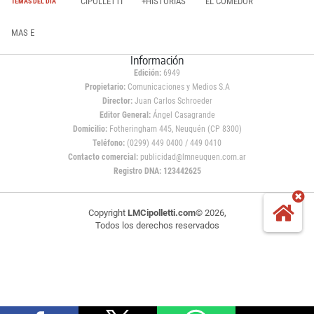
CIPOLLETTI
+HISTORIAS
EL COMEDOR
TEMAS DEL DÍA
MAS E
Información
Edición:
6949
Propietario:
Comunicaciones y Medios S.A
Director:
Juan Carlos Schroeder
Editor General:
Ángel Casagrande
Domicilio:
Fotheringham 445, Neuquén (CP 8300)
Teléfono:
(0299) 449 0400 / 449 0410
Contacto comercial:
publicidad@lmneuquen.com.ar
Registro DNA: 123442625
Copyright
LMCipolletti.com
© 2026,
Todos los derechos reservados