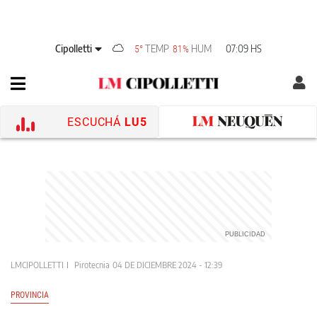
Cipolletti
TEMP
HUM
07:09 HS
5°
81%
ESCUCHÁ
LU5
LMCIPOLLETTI
Pirotecnia
04 DE DICIEMBRE 2024 - 12:39
PROVINCIA