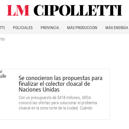
TTI
POLICIALES
PROVINCIA
MÁS PRODUCCIÓN
MÁS ENERGÍA
ITO
Se conocieron las propuestas para
finalizar el colector cloacal de
Naciones Unidas
Con un presupuesto de $418 millones, ARSA
conoció las ofertas para solucionar el problema
cloacal en la zona norte de la ciudad. Cuándo
comienzan los trabajos.