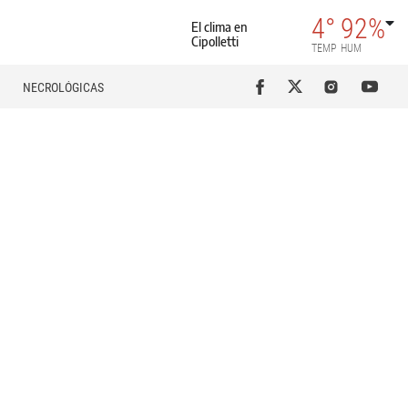
4°
92%
El clima en
Cipolletti
TEMP
HUM
NECROLÓGICAS