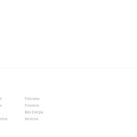
ti
Policiales
s
Provincia
Más Energía
entos
Servicios