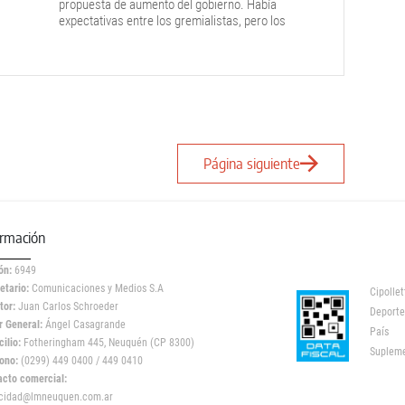
propuesta de aumento del gobierno. Había
expectativas entre los gremialistas, pero los
trabajadores consideran que es insuficiente.
Pasaron a cuarto intermedio.
Página siguiente
ormación
ón:
6949
etario:
Comunicaciones y Medios S.A
Cipollet
tor:
Juan Carlos Schroeder
Deporte
r General:
Ángel Casagrande
País
ilio:
Fotheringham 445, Neuquén (CP 8300)
Suplem
ono:
(0299) 449 0400 / 449 0410
acto comercial:
icidad@lmneuquen.com.ar