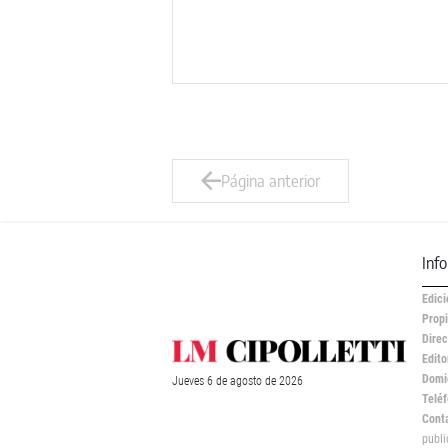
Página anterior
Inf
Edici
Propi
Direc
Edito
Domic
Jueves
6 de
agosto
de 2026
Teléf
Cont
publ