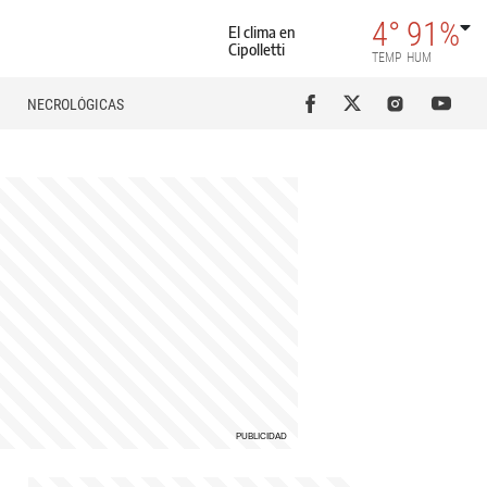
4°
91%
El clima en
Cipolletti
TEMP
HUM
NECROLÓGICAS