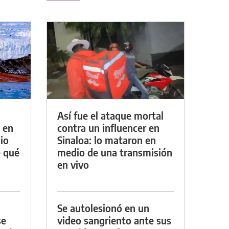
Así fue el ataque mortal
 en
contra un influencer en
io
Sinaloa: lo mataron en
e qué
medio de una transmisión
en vivo
Se autolesionó en un
se
video sangriento ante sus