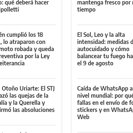
io: qué deberá hacer
mantenga fresco por
polletti
tiempo
én cumplió los 18
El Sol, Leo y la alta
, lo atraparon con
intensidad: medidas 
moto robada y queda
autocuidado y cómo
reventiva por la Ley
balancear tu fuego h
eiterancia
el 9 de agosto
 Otoño Uriarte: El STJ
Caída de WhatsApp a
azó las quejas de la
nivel mundial: por qu
lía y la Querella y
fallas en el envío de f
irmó las absoluciones
stickers y en Whats
Web