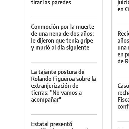
tirar las paredes
juic
en Ci
Conmoción por la muerte
de una nena de dos años:
Reci
le dijeron que tenía gripe
años
y murió al día siguiente
una 
en p
de R
La tajante postura de
Rolando Figueroa sobre la
extranjerización de
Caso
tierras: "No vamos a
rech
acompañar"
Fisca
conf
Estatal presentó