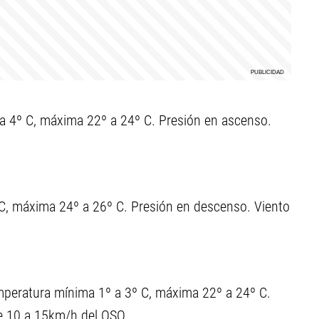
 a 4º C, máxima 22º a 24º C. Presión en ascenso.
C, máxima 24º a 26º C. Presión en descenso. Viento
peratura mínima 1º a 3º C, máxima 22º a 24º C.
e 10 a 15km/h del OSO.