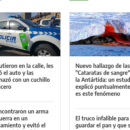
tieron en la calle, les
Nuevo hallazgo de las
ó el auto y las
"Cataratas de sangre"
azó con un cuchillo
la Antártida: un estud
icero
explicó puntualment
es este fenómeno
ncontraron un arma
uerra en un
El truco infalible para
namiento y evitó el
guardar el pan y que 