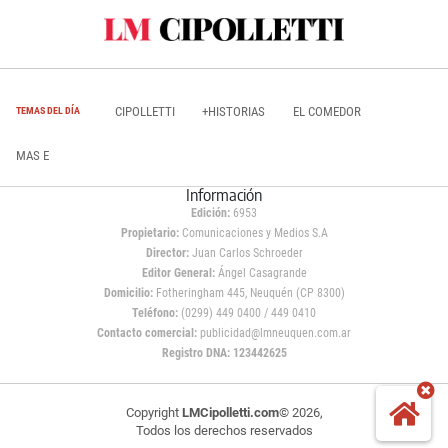
CIPOLLETTI
+HISTORIAS
EL COMEDOR
TEMAS DEL DÍA
MAS E
Información
Edición:
6953
Propietario:
Comunicaciones y Medios S.A
Director:
Juan Carlos Schroeder
Editor General:
Ángel Casagrande
Domicilio:
Fotheringham 445, Neuquén (CP 8300)
Teléfono:
(0299) 449 0400 / 449 0410
Contacto comercial:
publicidad@lmneuquen.com.ar
Registro DNA: 123442625
Copyright
LMCipolletti.com
© 2026,
Todos los derechos reservados