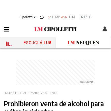
Cipolletti
TEMP
HUM
02:17 HS
5°
45%
ESCUCHÁ
LU5
LMCIPOLLETTI
21 DE MARZO 2010 - 21:00
Prohibieron venta de alcohol para