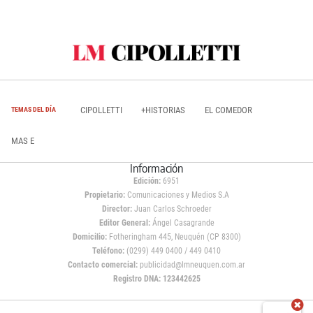
CIPOLLETTI
+HISTORIAS
EL COMEDOR
TEMAS DEL DÍA
MAS E
Información
Edición:
6951
Propietario:
Comunicaciones y Medios S.A
Director:
Juan Carlos Schroeder
Editor General:
Ángel Casagrande
Domicilio:
Fotheringham 445, Neuquén (CP 8300)
Teléfono:
(0299) 449 0400 / 449 0410
Contacto comercial:
publicidad@lmneuquen.com.ar
Registro DNA: 123442625