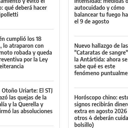
namiento y evitó el
intensidad: medidas 
io: qué deberá hacer
autocuidado y cómo
polletti
balancear tu fuego h
el 9 de agosto
én cumplió los 18
, lo atraparon con
Nuevo hallazgo de las
moto robada y queda
"Cataratas de sangre"
reventiva por la Ley
la Antártida: ahora se
eiterancia
sabe qué es este
fenómeno puntualme
 Otoño Uriarte: El STJ
azó las quejas de la
Horóscopo chino: est
lía y la Querella y
signos recibirán diner
irmó las absoluciones
extra en agosto 2026
otros 4 deberán cuida
bolsillo)