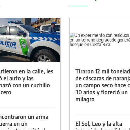
tieron en la calle, les
Tiraron 12 mil tonela
ó el auto y las
de cáscaras de naranj
azó con un cuchillo
un campo seco hace c
icero
30 años y floreció un
milagro
ncontraron un arma
uerra en un
El Sol, Leo y la alta