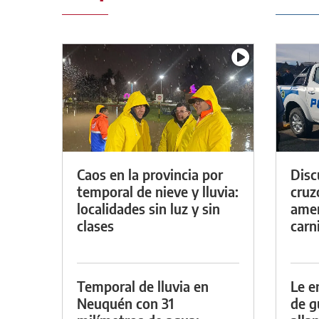
Caos en la provincia por
Discu
temporal de nieve y lluvia:
cruz
localidades sin luz y sin
amen
clases
carn
Temporal de lluvia en
Le e
Neuquén con 31
de g