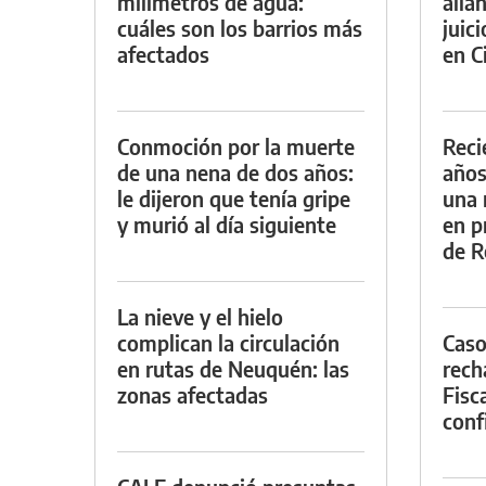
milímetros de agua:
alla
cuáles son los barrios más
juic
afectados
en Ci
Conmoción por la muerte
Reci
de una nena de dos años:
años
le dijeron que tenía gripe
una 
y murió al día siguiente
en p
de R
La nieve y el hielo
complican la circulación
Caso
en rutas de Neuquén: las
rech
zonas afectadas
Fisca
conf