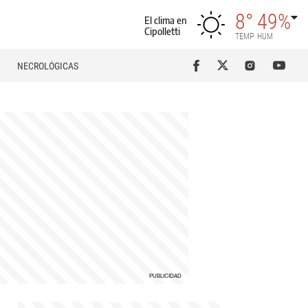
8°
49%
El clima en
Cipolletti
TEMP
HUM
NECROLÓGICAS