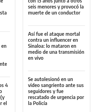
de
con 13 años junto a otros
seis menores y provocó la
asta
muerte de un conductor
Así fue el ataque mortal
contra un influencer en
 en
Sinaloa: lo mataron en
medio de una transmisión
en vivo
nte
Se autolesionó en un
os 4
video sangriento ante sus
o
seguidores y fue
 (y
rescatado de urgencia por
r el
la Policía