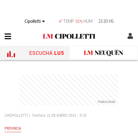
Cipolletti
TEMP
HUM
23:20 HS
4°
92%
ESCUCHÁ
LU5
LMCIPOLLETTI
Paritaria
22 DE ENERO 2023 - 11:35
PROVINCIA