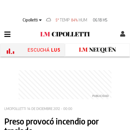
Cipolletti
TEMP
HUM
06:18 HS
5°
84%
ESCUCHÁ
LU5
LMCIPOLLETTI
14 DE DICIEMBRE 2012 - 00:00
Preso provocó incendio por