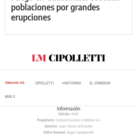
poblaciones por grandes
erupciones
CIPOLLETTI
+HISTORIAS
EL COMEDOR
TEMAS DEL DÍA
MAS E
Información
Edición:
6949
Propietario:
Comunicaciones y Medios S.A
Director:
Juan Carlos Schroeder
Editor General:
Ángel Casagrande