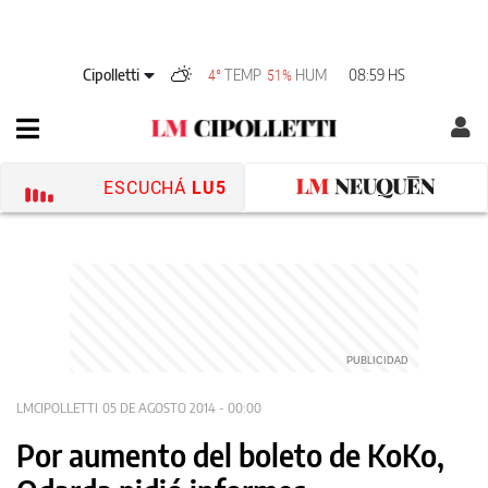
Cipolletti
TEMP
HUM
08:59 HS
4°
51%
ESCUCHÁ
LU5
LMCIPOLLETTI
05 DE AGOSTO 2014 - 00:00
Por aumento del boleto de KoKo,