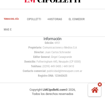
CIPOLLETTI
+HISTORIAS
EL COMEDOR
TEMAS DEL DÍA
MAS E
Información
Edición:
6951
Propietario:
Comunicaciones y Medios S.A
Director:
Juan Carlos Schroeder
Editor General:
Ángel Casagrande
Domicilio:
Fotheringham 445, Neuquén (CP 8300)
Teléfono:
(0299) 449 0400 / 449 0410
Contacto comercial:
publicidad@lmneuquen.com.ar
Registro DNA: 123442625
Copyright
LMCipolletti.com
© 2026,
Todos los derechos reservados