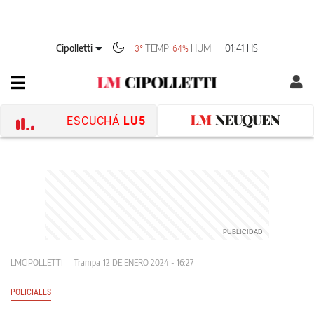
Cipolletti
TEMP
HUM
01:41 HS
3°
64%
ESCUCHÁ
LU5
LMCIPOLLETTI
Trampa
12 DE ENERO 2024 - 16:27
POLICIALES