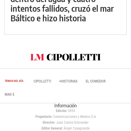
intentos fallidos, cruzó el mar
Báltico e hizo historia
CIPOLLETTI
+HISTORIAS
EL COMEDOR
TEMAS DEL DÍA
MAS E
Información
Edición:
6953
Propietario:
Comunicaciones y Medios S.A
Director:
Juan Carlos Schroeder
Editor General:
Ángel Casagrande