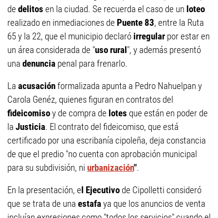
de
delitos
en la ciudad. Se recuerda el caso de un
loteo
realizado en inmediaciones de
Puente 83
, entre la Ruta
65 y la 22, que el municipio declaró
irregular
por estar en
un área considerada de "
uso rural
", y además presentó
una
denuncia
penal para frenarlo.
La
acusación
formalizada apunta a Pedro Nahuelpan y
Carola Genéz, quienes figuran en contratos del
fideicomiso
y de compra de
lotes
que están en poder de
la
Justicia
. El contrato del fideicomiso, que está
certificado por una escribanía cipoleña, deja constancia
de que el predio "no cuenta con aprobación municipal
para su subdivisión, ni
urbanización
"
.
En la presentación, e
l Ejecutivo
de Cipolletti consideró
que se trata de una
estafa
ya que los anuncios de venta
incluían expresiones como "todos los servicios" cuando el