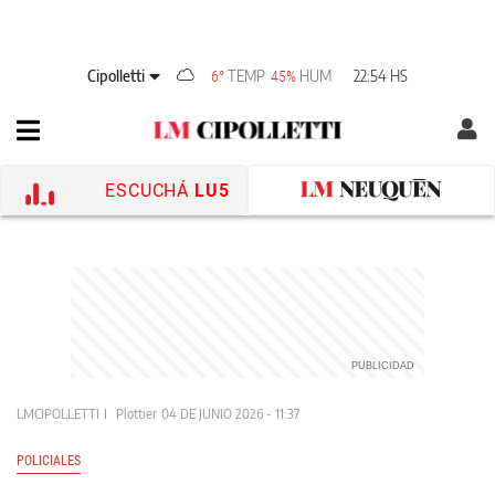
Cipolletti
TEMP
HUM
22:54 HS
6°
45%
ESCUCHÁ
LU5
LMCIPOLLETTI
Plottier
04 DE JUNIO 2026 - 11:37
POLICIALES