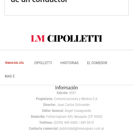
CIPOLLETTI
+HISTORIAS
EL COMEDOR
TEMAS DEL DÍA
MAS E
Información
Edición:
6951
Propietario:
Comunicaciones y Medios S.A
Director:
Juan Carlos Schroeder
Editor General:
Ángel Casagrande
Domicilio:
Fotheringham 445, Neuquén (CP 8300)
Teléfono:
(0299) 449 0400 / 449 0410
Contacto comercial:
publicidad@lmneuquen.com.ar