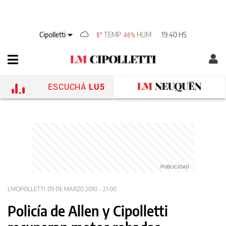
Cipolletti
TEMP
HUM
19:40 HS
8°
46%
ESCUCHÁ
LU5
LMCIPOLLETTI
09 DE MARZO 2010 - 21:00
Policía de Allen y Cipolletti