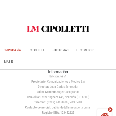
CIPOLLETTI
+HISTORIAS
EL COMEDOR
TEMAS DEL DÍA
MAS E
Información
Edición:
6951
Propietario:
Comunicaciones y Medios S.A
Director:
Juan Carlos Schroeder
Editor General:
Ángel Casagrande
Domicilio:
Fotheringham 445, Neuquén (CP 8300)
Teléfono:
(0299) 449 0400 / 449 0410
Contacto comercial:
publicidad@lmneuquen.com.ar
Registro DNA: 123442625