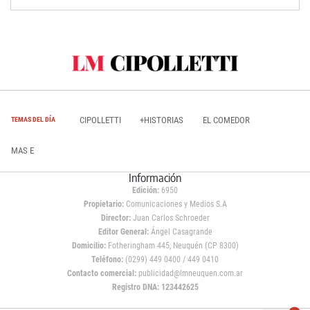
CIPOLLETTI
+HISTORIAS
EL COMEDOR
TEMAS DEL DÍA
MAS E
Información
Edición:
6950
Propietario:
Comunicaciones y Medios S.A
Director:
Juan Carlos Schroeder
Editor General:
Ángel Casagrande
Domicilio:
Fotheringham 445, Neuquén (CP 8300)
Teléfono:
(0299) 449 0400 / 449 0410
Contacto comercial:
publicidad@lmneuquen.com.ar
Registro DNA: 123442625