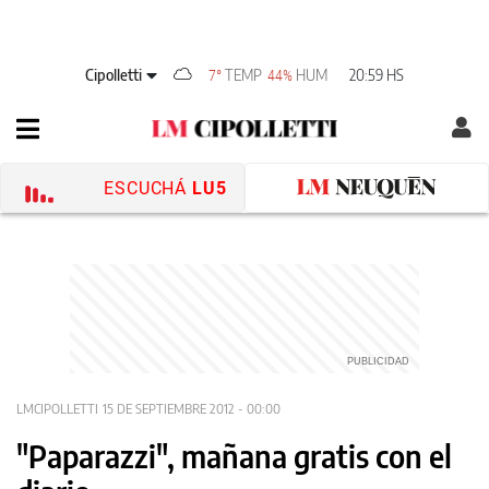
Cipolletti
TEMP
HUM
20:59 HS
7°
44%
ESCUCHÁ
LU5
LMCIPOLLETTI
15 DE SEPTIEMBRE 2012 - 00:00
"Paparazzi", mañana gratis con el