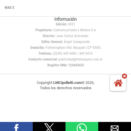
MAS E
Información
Edición:
6951
Propietario:
Comunicaciones y Medios S.A
Director:
Juan Carlos Schroeder
Editor General:
Ángel Casagrande
Domicilio:
Fotheringham 445, Neuquén (CP 8300)
Teléfono:
(0299) 449 0400 / 449 0410
Contacto comercial:
publicidad@lmneuquen.com.ar
Registro DNA: 123442625
Copyright
LMCipolletti.com
© 2026,
Todos los derechos reservados