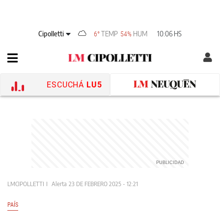
Cipolletti
TEMP
HUM
10:06 HS
6°
54%
ESCUCHÁ
LU5
LMCIPOLLETTI
Alerta
23 DE FEBRERO 2025 - 12:21
PAÍS