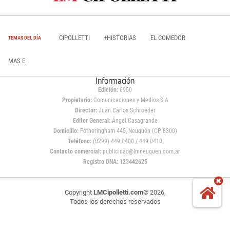
CIPOLLETTI
+HISTORIAS
EL COMEDOR
TEMAS DEL DÍA
MAS E
Información
Edición:
6950
Propietario:
Comunicaciones y Medios S.A
Director:
Juan Carlos Schroeder
Editor General:
Ángel Casagrande
Domicilio:
Fotheringham 445, Neuquén (CP 8300)
Teléfono:
(0299) 449 0400 / 449 0410
Contacto comercial:
publicidad@lmneuquen.com.ar
Registro DNA: 123442625
Copyright
LMCipolletti.com
© 2026,
Todos los derechos reservados