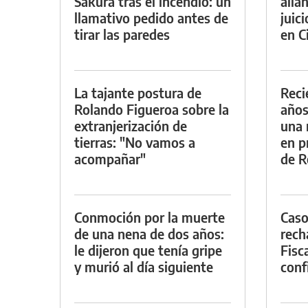
Sakura tras el incendio: un
alla
llamativo pedido antes de
juic
tirar las paredes
en Ci
La tajante postura de
Reci
Rolando Figueroa sobre la
años
extranjerización de
una 
tierras: "No vamos a
en p
acompañar"
de R
Conmoción por la muerte
Caso
de una nena de dos años:
rech
le dijeron que tenía gripe
Fisca
y murió al día siguiente
conf