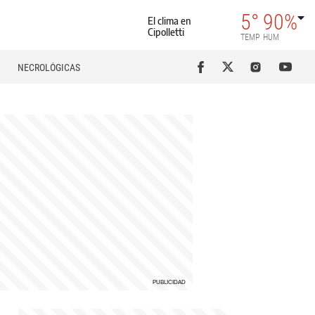
5°
90%
El clima en
Cipolletti
TEMP
HUM
NECROLÓGICAS