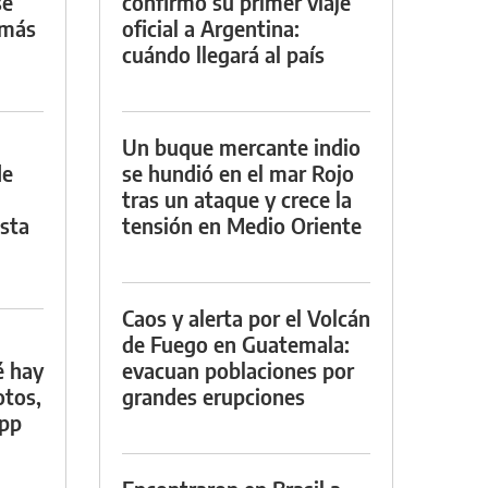
se
confirmó su primer viaje
 más
oficial a Argentina:
cuándo llegará al país
Un buque mercante indio
de
se hundió en el mar Rojo
tras un ataque y crece la
asta
tensión en Medio Oriente
Caos y alerta por el Volcán
de Fuego en Guatemala:
é hay
evacuan poblaciones por
otos,
grandes erupciones
App