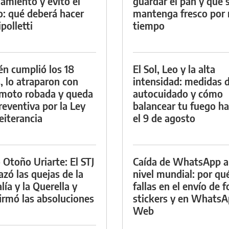
namiento y evitó el
guardar el pan y que 
io: qué deberá hacer
mantenga fresco por
polletti
tiempo
én cumplió los 18
El Sol, Leo y la alta
, lo atraparon con
intensidad: medidas 
moto robada y queda
autocuidado y cómo
reventiva por la Ley
balancear tu fuego h
eiterancia
el 9 de agosto
 Otoño Uriarte: El STJ
Caída de WhatsApp a
azó las quejas de la
nivel mundial: por qu
lía y la Querella y
fallas en el envío de f
irmó las absoluciones
stickers y en Whats
Web