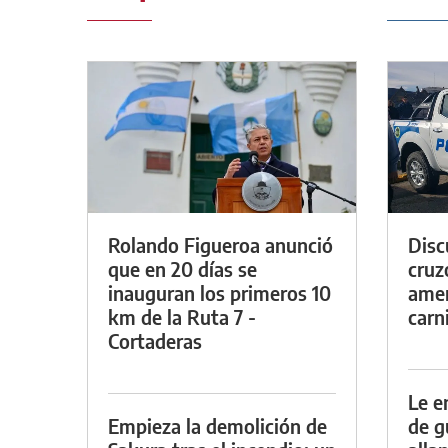
Rolando Figueroa anunció
Discu
que en 20 días se
cruz
inauguran los primeros 10
amen
km de la Ruta 7 -
carn
Cortaderas
Le e
Empieza la demolición de
de g