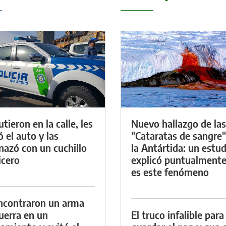
tieron en la calle, les
Nuevo hallazgo de las
ó el auto y las
"Cataratas de sangre"
azó con un cuchillo
la Antártida: un estud
icero
explicó puntualment
es este fenómeno
ncontraron un arma
uerra en un
El truco infalible para