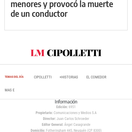
menores y provocó la muerte
de un conductor
CIPOLLETTI
+HISTORIAS
EL COMEDOR
TEMAS DEL DÍA
MAS E
Información
Edición:
6951
Propietario:
Comunicaciones y Medios S.A
Director:
Juan Carlos Schroeder
Editor General:
Ángel Casagrande
Domicilio:
Fotheringham 445, Neuquén (CP 8300)