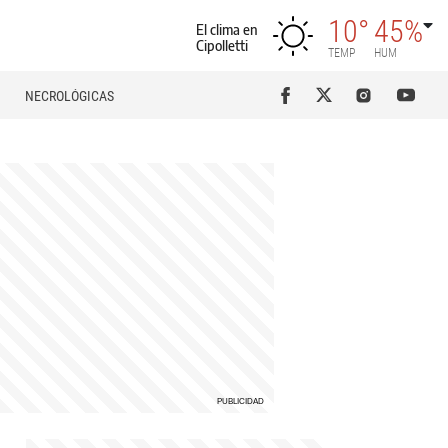
10°
45%
El clima en
Cipolletti
TEMP
HUM
NECROLÓGICAS