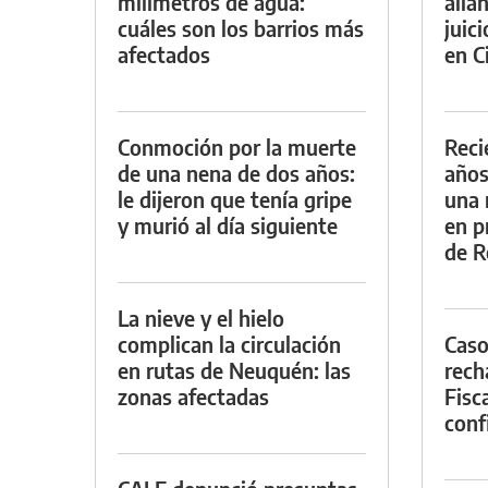
milímetros de agua:
alla
cuáles son los barrios más
juic
afectados
en Ci
Conmoción por la muerte
Reci
de una nena de dos años:
años
le dijeron que tenía gripe
una 
y murió al día siguiente
en p
de R
La nieve y el hielo
complican la circulación
Caso
en rutas de Neuquén: las
rech
zonas afectadas
Fisca
conf