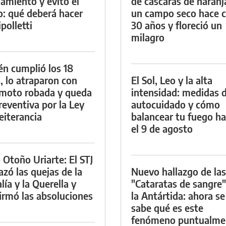
namiento y evitó el
de cáscaras de naranj
io: qué deberá hacer
un campo seco hace c
polletti
30 años y floreció un
milagro
én cumplió los 18
, lo atraparon con
El Sol, Leo y la alta
moto robada y queda
intensidad: medidas 
reventiva por la Ley
autocuidado y cómo
eiterancia
balancear tu fuego h
el 9 de agosto
 Otoño Uriarte: El STJ
azó las quejas de la
Nuevo hallazgo de las
lía y la Querella y
"Cataratas de sangre"
irmó las absoluciones
la Antártida: ahora se
sabe qué es este
fenómeno puntualme