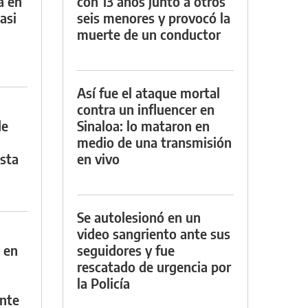
a en
con 13 años junto a otros
asi
seis menores y provocó la
muerte de un conductor
Así fue el ataque mortal
contra un influencer en
de
Sinaloa: lo mataron en
medio de una transmisión
asta
en vivo
Se autolesionó en un
video sangriento ante sus
 en
seguidores y fue
rescatado de urgencia por
la Policía
nte