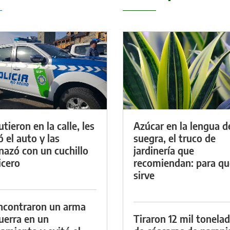
tieron en la calle, les
Azúcar en la lengua d
ó el auto y las
suegra, el truco de
azó con un cuchillo
jardinería que
icero
recomiendan: para qu
sirve
ncontraron un arma
uerra en un
Tiraron 12 mil tonela