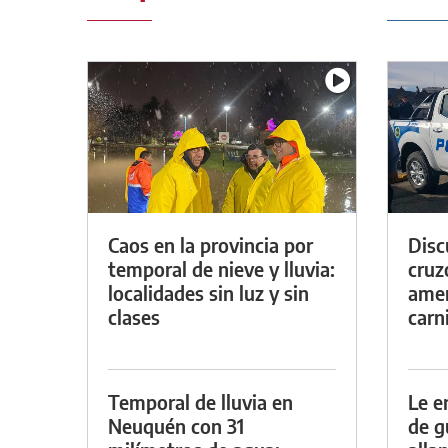
Caos en la provincia por
Discu
temporal de nieve y lluvia:
cruz
localidades sin luz y sin
amen
clases
carn
Temporal de lluvia en
Le e
Neuquén con 31
de g